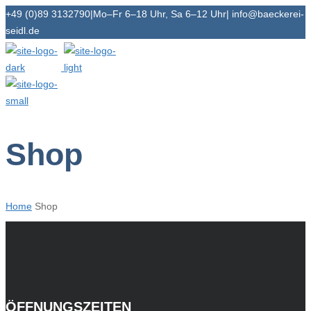
+49 (0)89 3132790
|
Mo–Fr 6–18 Uhr, Sa 6–12 Uhr
|
info@baeckerei-
seidl.de
Shop
Home
Shop
ÖFFNUNGSZEITEN