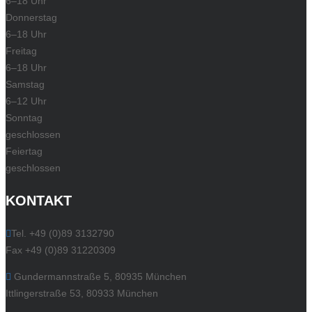
6–18 Uhr
Donnerstag
6–18 Uhr
Freitag
6–18 Uhr
Samstag
6–12 Uhr
Sonntag
geschlossen
Feiertag
geschlossen
KONTAKT
Tel. +49 (0)89 3132790
Fax +49 (0)89 31220309
Gundermannstraße 5, 80935 München
Ittlingerstraße 53, 80933 München