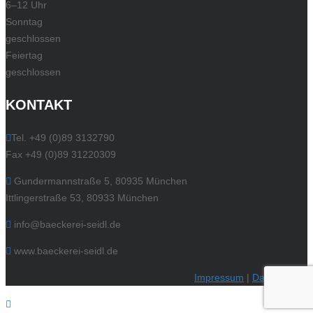
6–12 Uhr
Sonntag
geschlossen
Feiertag
geschlossen
KONTAKT
Tel. +49 (0)89 3132790
Fax +49 (0)89 31220309
Gundermannstraße 5, 80935 München
Ittlingerstraße 53, 80933 München
info@baeckerei-seidl.de
www.baeckerei-seidl.de
Impressum
|
Datenschutz